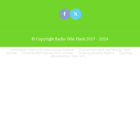
© Copyright Radio Télé Flash 2017 - 2024
Титульный спонсор
Малина казино зеркало
Консалтинговый партнер
Ва-банк
казино
Технический партнер
Битс казино
Спонсор раздела
Баунти
Партнер-
организатор
Спин сити