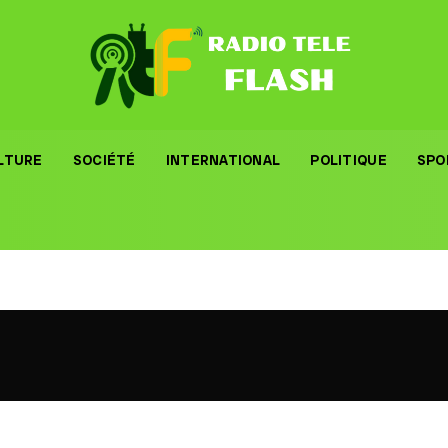
LTURE
SOCIÉTÉ
INTERNATIONAL
POLITIQUE
SPO