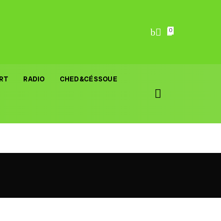
non gamstop casino
0
RT
RADIO
CHED&CÉSSOUE