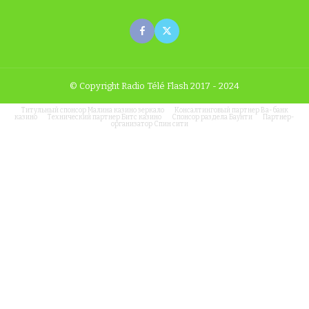
© Copyright Radio Télé Flash 2017 - 2024
Титульный спонсор
Малина казино зеркало
Консалтинговый партнер
Ва-банк
казино
Технический партнер
Битс казино
Спонсор раздела
Баунти
Партнер-
организатор
Спин сити