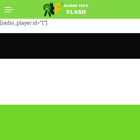
[radio_player id="1"]