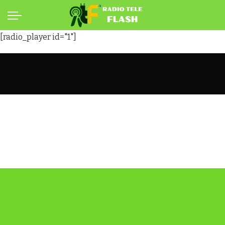
[radio_player id="1"]