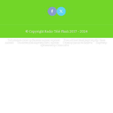
© Copyright Radio Télé Flash 2017 - 2024
Титульный спонсор
Малина казино зеркало
Консалтинговый партнер
Ва-банк
казино
Технический партнер
Битс казино
Спонсор раздела
Баунти
Партнер-
организатор
Спин сити