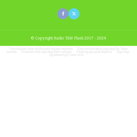
© Copyright Radio Télé Flash 2017 - 2024
Титульный спонсор
Малина казино зеркало
Консалтинговый партнер
Ва-банк
казино
Технический партнер
Битс казино
Спонсор раздела
Баунти
Партнер-
организатор
Спин сити