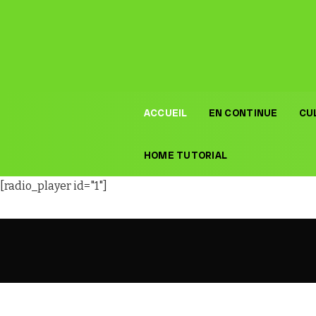
ACCUEIL
EN CONTINUE
CU
HOME TUTORIAL
[radio_player id="1"]