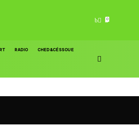
non gamstop casino
0
RT
RADIO
CHED&CÉSSOUE