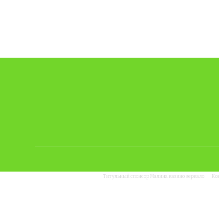
Титульный спонсор
Малина казино зеркало
Ко