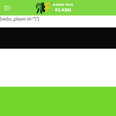
[radio_player id="1"]