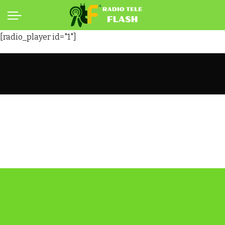
[radio_player id="1"]