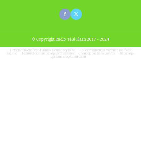
© Copyright Radio Télé Flash 2017 - 2024
Титульный спонсор
Малина казино зеркало
Консалтинговый партнер
Ва-банк
казино
Технический партнер
Битс казино
Спонсор раздела
Баунти
Партнер-
организатор
Спин сити