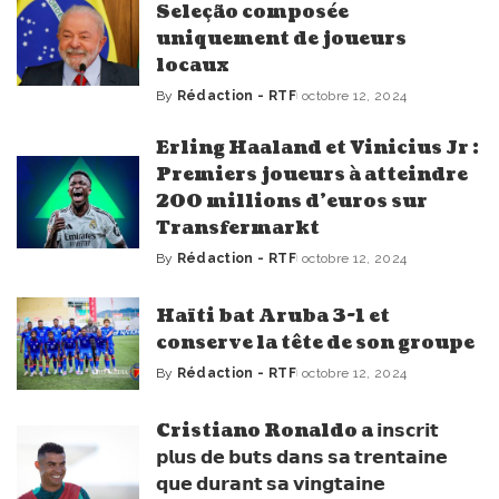
Seleção composée
uniquement de joueurs
locaux
By
Rédaction - RTF
octobre 12, 2024
Posted
by
Erling Haaland et Vinicius Jr :
Premiers joueurs à atteindre
200 millions d’euros sur
Transfermarkt
By
Rédaction - RTF
octobre 12, 2024
Posted
by
Haïti bat Aruba 3-1 et
conserve la tête de son groupe
By
Rédaction - RTF
octobre 12, 2024
Posted
by
Cristiano Ronaldo a 𝗶𝗻𝘀𝗰𝗿𝗶𝘁
𝗽𝗹𝘂𝘀 𝗱𝗲 𝗯𝘂𝘁𝘀 𝗱𝗮𝗻𝘀 𝘀𝗮 𝘁𝗿𝗲𝗻𝘁𝗮𝗶𝗻𝗲
𝗾𝘂𝗲 𝗱𝘂𝗿𝗮𝗻𝘁 𝘀𝗮 𝘃𝗶𝗻𝗴𝘁𝗮𝗶𝗻𝗲