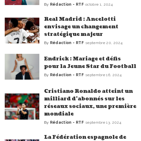
By
Rédaction - RTF
octobre 1, 2024
Posted
by
Real Madrid : Ancelotti
envisage un changement
stratégique majeur
By
Rédaction - RTF
septembre 20, 2024
Posted
by
Endrick : Mariage et défis
pour la Jeune Star du Football
By
Rédaction - RTF
septembre 16, 2024
Posted
by
Cristiano Ronaldo atteint un
milliard d’abonnés sur les
réseaux sociaux, une première
mondiale
By
Rédaction - RTF
septembre 13, 2024
Posted
by
La Fédération espagnole de