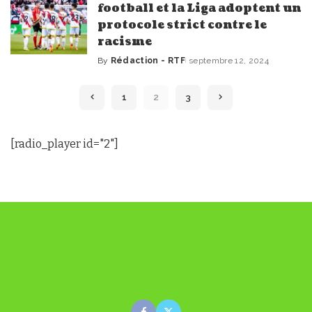
football et la Liga adoptent un
protocole strict contre le
racisme
By
Rédaction - RTF
septembre 12, 2024
Posted
by
1
2
3
[radio_player id="2"]