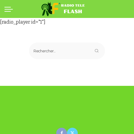
[radio_player id="1"]