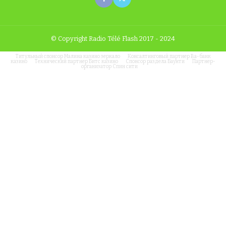
© Copyright Radio Télé Flash 2017 - 2024
Титульный спонсор
Малина казино зеркало
Консалтинговый партнер
Ва-банк
казино
Технический партнер
Битс казино
Спонсор раздела
Баунти
Партнер-
организатор
Спин сити