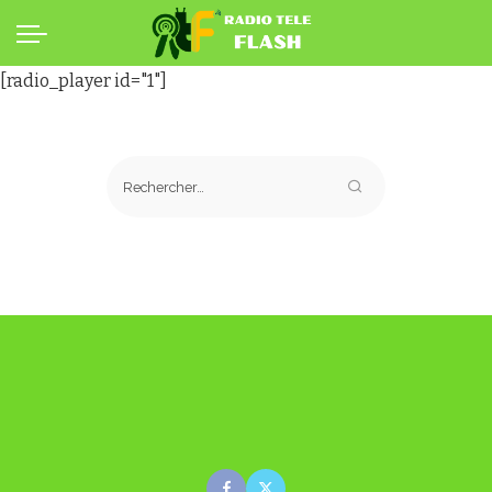
[radio_player id="1"]