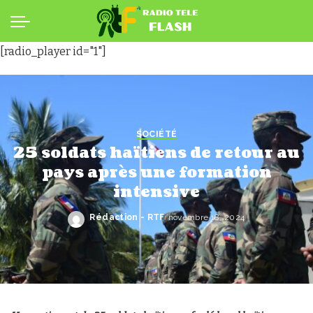
[radio_player id="1"]
SOCIÉTÉ
25 soldats haïtiens de retour au
pays après une formation
intensive
Rédaction - RTF
novembre 18, 2024
Posted
by