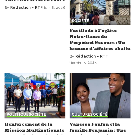
By
Rédaction - RTF
juin 8, 2026
Posted
by
SOCIÉTÉ
Fusillade à l’église
Notre-Dame du
Perpétuel Secours : Un
homme d’affaires abattu
By
Rédaction - RTF
Posted
janvier 5, 2025
by
POLITIQUE
SOCIÉTÉ
CULTURE
SOCIÉTÉ
Renforcement de la
Vanessa Fanfan et la
Mission Multinationale
famille Benjamin : Une