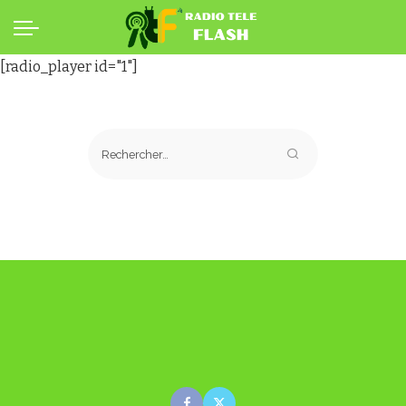
[radio_player id="1"]