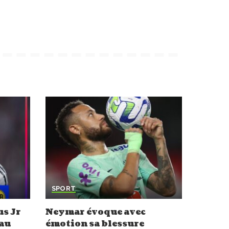
SPORT
us Jr
Neymar évoque avec
 au
émotion sa blessure